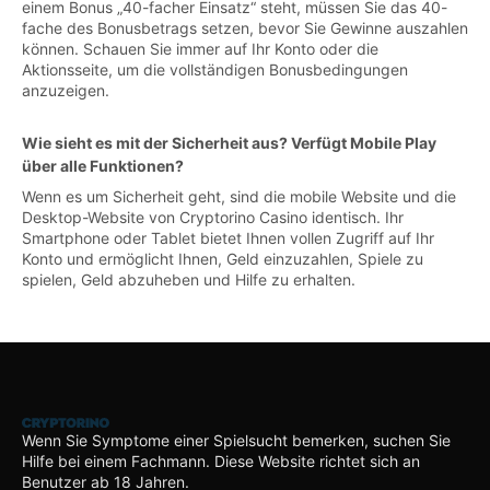
einem Bonus „40-facher Einsatz“ steht, müssen Sie das 40-
fache des Bonusbetrags setzen, bevor Sie Gewinne auszahlen
können. Schauen Sie immer auf Ihr Konto oder die
Aktionsseite, um die vollständigen Bonusbedingungen
anzuzeigen.
Wie sieht es mit der Sicherheit aus? Verfügt Mobile Play
über alle Funktionen?
Wenn es um Sicherheit geht, sind die mobile Website und die
Desktop-Website von Cryptorino Casino identisch. Ihr
Smartphone oder Tablet bietet Ihnen vollen Zugriff auf Ihr
Konto und ermöglicht Ihnen, Geld einzuzahlen, Spiele zu
spielen, Geld abzuheben und Hilfe zu erhalten.
Wenn Sie Symptome einer Spielsucht bemerken, suchen Sie
Hilfe bei einem Fachmann. Diese Website richtet sich an
Benutzer ab 18 Jahren.