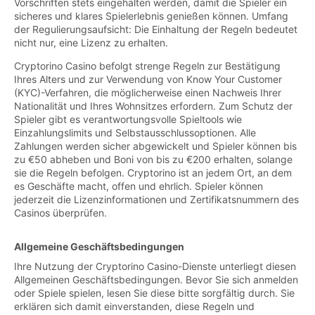
Vorschriften stets eingehalten werden, damit die Spieler ein
sicheres und klares Spielerlebnis genießen können. Umfang
der Regulierungsaufsicht: Die Einhaltung der Regeln bedeutet
nicht nur, eine Lizenz zu erhalten.
Cryptorino Casino befolgt strenge Regeln zur Bestätigung
Ihres Alters und zur Verwendung von Know Your Customer
(KYC)-Verfahren, die möglicherweise einen Nachweis Ihrer
Nationalität und Ihres Wohnsitzes erfordern. Zum Schutz der
Spieler gibt es verantwortungsvolle Spieltools wie
Einzahlungslimits und Selbstausschlussoptionen. Alle
Zahlungen werden sicher abgewickelt und Spieler können bis
zu €50 abheben und Boni von bis zu €200 erhalten, solange
sie die Regeln befolgen. Cryptorino ist an jedem Ort, an dem
es Geschäfte macht, offen und ehrlich. Spieler können
jederzeit die Lizenzinformationen und Zertifikatsnummern des
Casinos überprüfen.
Allgemeine Geschäftsbedingungen
Ihre Nutzung der Cryptorino Casino-Dienste unterliegt diesen
Allgemeinen Geschäftsbedingungen. Bevor Sie sich anmelden
oder Spiele spielen, lesen Sie diese bitte sorgfältig durch. Sie
erklären sich damit einverstanden, diese Regeln und