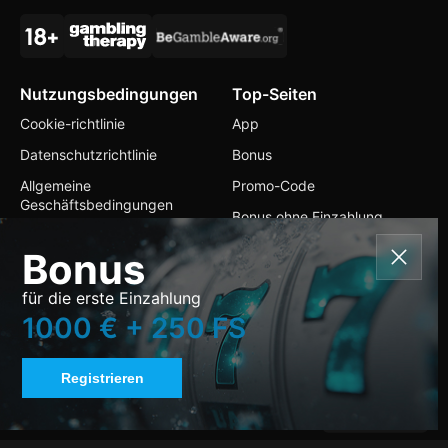
Nutzungsbedingungen
Top-Seiten
Cookie-richtlinie
App
Datenschutzrichtlinie
Bonus
Allgemeine
Promo-Code
Geschäftsbedingungen
Bonus ohne Einzahlung
Verantwortungsvolles Spielen
Bonus
Kontakte
für die erste Einzahlung
+491768450239
1000 € + 250 FS
info@cryptorino-de.de
Registrieren
All Rights Reserved.