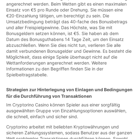
angerechnet werden. Beim Wetten gibt es einen maximalen
Einsatz von €5 pro Runde oder Drehung. Sie müssen eine
€20-Einzahlung tätigen, um berechtigt zu sein. Die
Umsatzbedingung beträgt das 40-fache des Bonusbetrags
und aller Freispielgewinne. Das Höchste, was Sie mit
Bonusgeldern setzen können, ist €5. Sie haben ab dem
Datum des Bonusguthabens 14 Tage Zeit, um den Einsatz
abzuschließen. Wenn Sie dies nicht tun, verlieren Sie alle
damit verbundenen Bonusgelder und Gewinne. Es besteht die
Möglichkeit, dass einige Spiele überhaupt nicht auf die
Wettanforderungen angerechnet werden. Weitere
Informationen zu den Begriffen finden Sie in der
Spielbeitragstabelle.
Strategien zur Hinterlegung von Einlagen und Bedingungen
für die Durchführung von Transaktionen
Im Cryptorino Casino können Spieler aus einer sorgfältig
ausgewählten Gruppe von Einzahlungsoptionen auswählen,
die schnell, einfach und sicher sind.
Cryptorino arbeitet mit beliebten Kryptowährungen und
sicheren Zahlungssystemen, sodass Benutzer aus der ganzen
Welt problemlos Transaktionen durchführen können. Sowohl