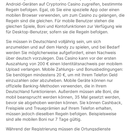
Android-Geräten auf Cryptorino Casino zugreifen, bestimmte
Regeln befolgen. Egal, ob Sie eine spezielle App oder einen
mobilen Browser verwenden, um zum Casino zu gelangen, die
Regeln sind die gleichen. Für mobile Benutzer stehen die
gleichen Spiele, Boni und Kontofunktionen zur Verfügung wie
für Desktop-Benutzer, sofern sie die Regeln befolgen.
Sie müssen in Deutschland volljährig sein, um sich
anzumelden und auf dem Handy zu spielen, und bei Bedarf
werden Sie möglicherweise aufgefordert, einen Nachweis
über deutsch vorzulegen. Das Casino kann vor der ersten
Auszahlung von 200 € einen Identitätsnachweis per mobilem
Upload verlangen. Mobile Zahlungs- und Bonusbedingungen:
Sie benötigen mindestens 20 €, um mit Ihrem Telefon Geld
einzuzahlen oder abzuheben. Mobile Geräte können nur
offizielle Banking-Methoden verwenden, die in Ihrem
Deutschland funktionieren. Außerdem müssen alle Boni, die
mobil beansprucht werden können, 35 Mal gesetzt werden,
bevor sie abgehoben werden können. Sie können Cashback,
Freispiele und Treueprämien auf Ihrem Telefon erhalten,
müssen jedoch dieselben Regeln befolgen. Beispielsweise
sind alle mobilen Boni nur 7 Tage gültig.
Während der Registrierung müssen die Ortungsdienste