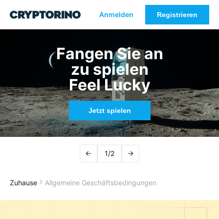
Anmelden
Registrieren
Fangen Sie an
zu spielen
Feel Lucky
Jetzt spielen
1/2
Zuhause
Allgemeine Geschäftsbedingungen