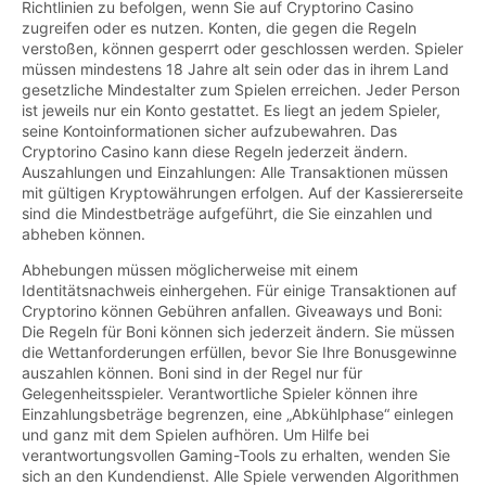
Richtlinien zu befolgen, wenn Sie auf Cryptorino Casino
zugreifen oder es nutzen. Konten, die gegen die Regeln
verstoßen, können gesperrt oder geschlossen werden. Spieler
müssen mindestens 18 Jahre alt sein oder das in ihrem Land
gesetzliche Mindestalter zum Spielen erreichen. Jeder Person
ist jeweils nur ein Konto gestattet. Es liegt an jedem Spieler,
seine Kontoinformationen sicher aufzubewahren. Das
Cryptorino Casino kann diese Regeln jederzeit ändern.
Auszahlungen und Einzahlungen: Alle Transaktionen müssen
mit gültigen Kryptowährungen erfolgen. Auf der Kassiererseite
sind die Mindestbeträge aufgeführt, die Sie einzahlen und
abheben können.
Abhebungen müssen möglicherweise mit einem
Identitätsnachweis einhergehen. Für einige Transaktionen auf
Cryptorino können Gebühren anfallen. Giveaways und Boni:
Die Regeln für Boni können sich jederzeit ändern. Sie müssen
die Wettanforderungen erfüllen, bevor Sie Ihre Bonusgewinne
auszahlen können. Boni sind in der Regel nur für
Gelegenheitsspieler. Verantwortliche Spieler können ihre
Einzahlungsbeträge begrenzen, eine „Abkühlphase“ einlegen
und ganz mit dem Spielen aufhören. Um Hilfe bei
verantwortungsvollen Gaming-Tools zu erhalten, wenden Sie
sich an den Kundendienst. Alle Spiele verwenden Algorithmen