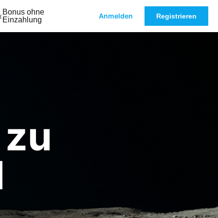
Bonus ohne
Anmelden
Registrieren
Einzahlung
 zu
l