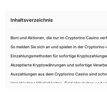
Inhaltsverzeichnis
Boni und Aktionen, die nur im Cryptorino Casino ver
So melden Sie sich an und spielen in der Cryptorino
Einzahlungsmethoden für sofortige Kryptozahlunge
Akzeptierte Kryptowährungen und sofortige Verarbe
Auszahlungen aus dem Cryptorino Casino sind schnel
Verschiedene Möglichkeiten, Geld abzuheben und wi
Mobiles Erlebnis: Reibungsloses Spielen auf jedem G
Was Sie auf Mobilgeräten erhalten