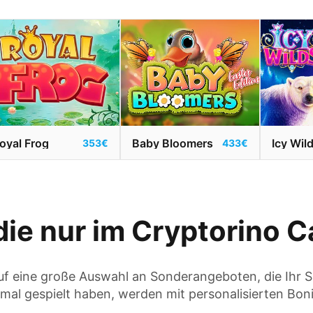
ruit Million
Lucky Joker 5
Ark Of 
464€
260€
die nur im Cryptorino C
auf eine große Auswahl an Sonderangeboten, die Ihr 
inmal gespielt haben, werden mit personalisierten Bo